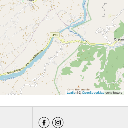
Leaflet
| ©
OpenStreetMap
contributors