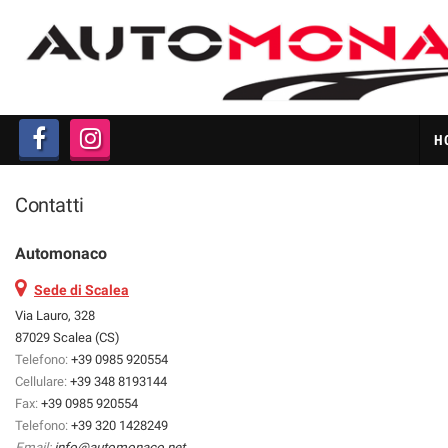
HOME
LISTA VEICOLI
H
ACQUISTIAMO AUTO IN
CONTANTI
Contatti
CHI SIAMO
Automonaco
PERMUTA AUTO
Sede di Scalea
Via Lauro, 328
87029 Scalea (CS)
GARANZIA 12 MESI
Telefono:
+39 0985 920554
Cellulare:
+39 348 8193144
FAQ
Fax:
+39 0985 920554
Telefono:
+39 320 1428249
Email:
info@automonaco.net