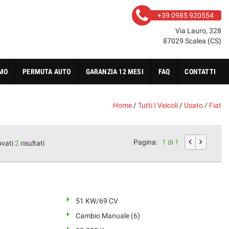
+39 0985 920554
Via Lauro, 328
87029 Scalea (CS)
AMO
PERMUTA AUTO
GARANZIA 12 MESI
FAQ
CONTATTI
Home
/
Tutti I Veicoli
/
Usato
/
Fiat
Pagina:
1 di 1
ovati
2
risultati
51 KW/69 CV
Cambio Manuale (6)