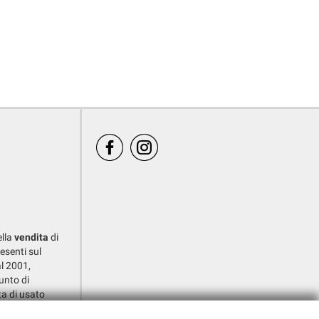
ella
vendita
di
resenti sul
l 2001,
nto di
ta di usato
ITO.