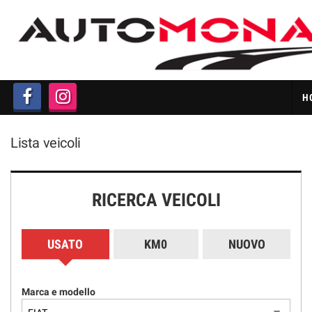
HOME
LISTA VEICOLI
H
ACQUISTIAMO AUTO IN
CONTANTI
Lista veicoli
CHI SIAMO
RICERCA VEICOLI
PERMUTA AUTO
GARANZIA 12 MESI
USATO
KM0
NUOVO
FAQ
Marca e modello