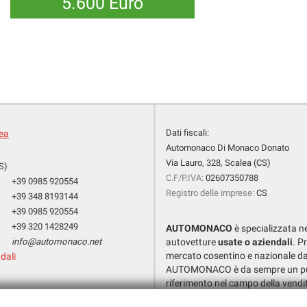
5.600 Euro
Dati fiscali:
lea
Automonaco Di Monaco Donato
Via Lauro, 328, Scalea (CS)
S)
C.F/P.IVA:
02607350788
+39 0985 920554
Registro delle imprese:
CS
+39 348 8193144
+39 0985 920554
+39 320 1428249
AUTOMONACO
è specializzata n
info@automonaco.net
autovetture
usate o aziendali
. P
mercato cosentino e nazionale da
dali
AUTOMONACO è da sempre un pu
riferimento nel campo della vendi
SICURO, CERTIFICATO e GARANT