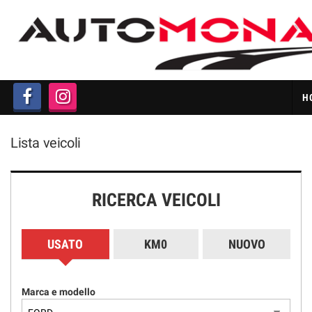
HOME
LISTA VEICOLI
H
ACQUISTIAMO AUTO IN
CONTANTI
Lista veicoli
CHI SIAMO
RICERCA VEICOLI
PERMUTA AUTO
GARANZIA 12 MESI
USATO
KM0
NUOVO
FAQ
Marca e modello