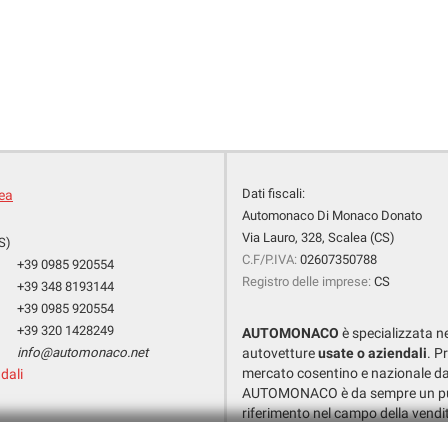
Dati fiscali:
lea
Automonaco Di Monaco Donato
Via Lauro, 328, Scalea (CS)
S)
C.F/P.IVA:
02607350788
+39 0985 920554
Registro delle imprese:
CS
+39 348 8193144
+39 0985 920554
+39 320 1428249
AUTOMONACO
è specializzata n
info@automonaco.net
autovetture
usate o aziendali
. P
mercato cosentino e nazionale da
dali
AUTOMONACO è da sempre un pu
riferimento nel campo della vendi
SICURO, CERTIFICATO e GARANT