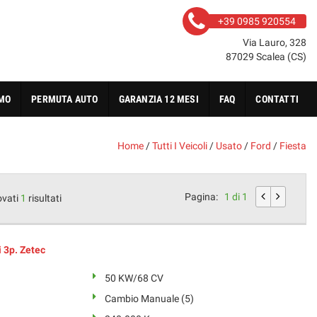
+39 0985 920554
Via Lauro, 328
87029 Scalea (CS)
AMO
PERMUTA AUTO
GARANZIA 12 MESI
FAQ
CONTATTI
Home
/
Tutti I Veicoli
/
Usato
/
Ford
/
Fiesta
Pagina:
1 di 1
ovati
1
risultati
 3p. Zetec
50 KW/68 CV
Cambio Manuale (5)