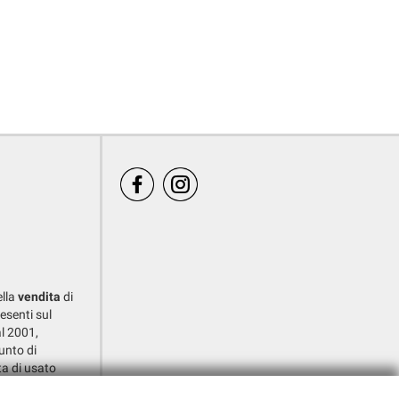
ella
vendita
di
resenti sul
l 2001,
nto di
ta di usato
ITO.