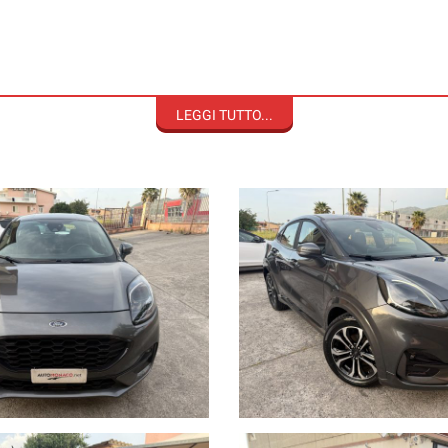
LEGGI TUTTO...
e parasole anteriori orientabili, Alzacristalli anteriori elettrici "one-touch
icurezza Isofix integrati nei sedili posteriori, Avvisatore acustico manca
tica d'emergenza, Chiusura centr. con comando a distanza, Cinture di sicu
atizzatore automatico EATC, Comfort Pack Computer di bordo con schermo da
EBD (ripartitore elettronico della frenata), EcoCoach - Indicatore cambio
ergenza), ESC (controllo elettronico della stabilità) + TCS (controllo elet
eriori con funzione cornering, Fari fendinebbia con funzione cornering, Fari
ergenza, Front Camera Pack (Active city stop, Speed sign recognition,
essuto, Interruttore PADI - disattivazione airbag passeggero anteriore, K
interne a LED, My Key, Navigatore satellitare Pre Collision Assist: fren
ndicatori di direzione integrati, Riconoscimento automatico segnali stradali