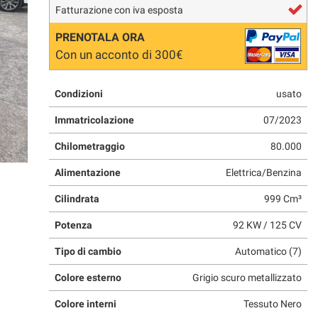
Fatturazione con iva esposta
PRENOTALA ORA
Con un acconto di 300€
Condizioni
usato
Immatricolazione
07/2023
Chilometraggio
80.000
Alimentazione
Elettrica/Benzina
Cilindrata
999 Cm³
Potenza
92 KW / 125 CV
Tipo di cambio
Automatico (7)
Colore esterno
Grigio scuro metallizzato
Colore interni
Tessuto Nero