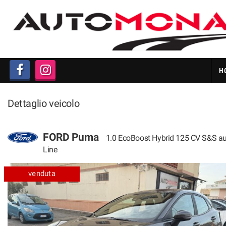
HOME
LISTA VEICOLI
H
ACQUISTIAMO AUTO IN
CONTANTI
Dettaglio veicolo
CHI SIAMO
FORD Puma
1.0 EcoBoost Hybrid 125 CV S&S aut
PERMUTA AUTO
Line
GARANZIA 12 MESI
venduta
FAQ