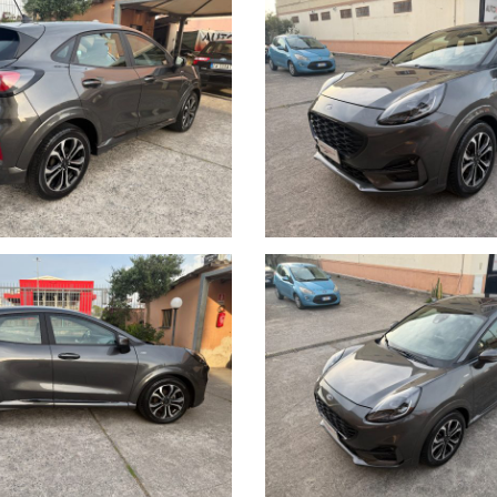
4 vie, Sedili anteriori con regolazione in altezza e lombare, Sedili sportivi,
ive, Supporto per ricarica wireless dello smartphone, SYNC 3 con radio T
 scarico cromato, Tyre Pressure Monitoring System (monitoraggio pressione