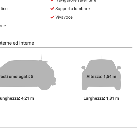
Navigatore satellitare
tico
Supporto lombare
Vivavoce
one
terne ed interne
osti omologati: 5
Altezza: 1,54 m
unghezza: 4,21 m
Larghezza: 1,81 m