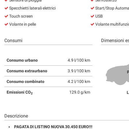
Sensore di pioggia
Servosterzo
Specchietti laterali elettrici
Start/Stop Automa
Touch screen
USB
Volante in pelle
Volante multifunzi
Consumi
Dimensioni es
Consumo urbano
4.9 l/100 km
Consumo extraurbano
3.9 l/100 km
P
Consumo combinato
4.2 l/100 km
Emissioni CO
129.0 g/km
L
2
Descrizione
PAGATA DI LISTINO NUOVA 30.450 EURO!!!