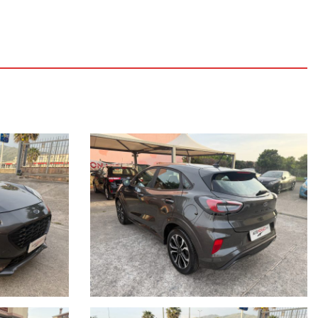
" salita e discesa (lato conducente), Alzacristalli posteriori elettrici,
to inserimento cintura di sicurezza sedile guida, Cambio automatico,
rezza anteriori regolabili in altezza, Cinture di sicurezza posteriori
 4.2'' a colori, Console centrale con bracciolo, Cruise control,
 di marcia, Electric Power-Assisted Steering - EPAS (servosterzo
tronico della trazione), Fari a LED diurni, Fari abbaglianti automatici,
 posteriori a LED, Fold Flat System - sedili posteriori abbattibili 60/40,
 Lane Keeping Aid, Lane Departure Warning, Rilevamento fatica
eyless Start (accensione a pulsante), Kit riparazione pneumatici, Lane
ata automatica d'emergenza con telecamera e sistema frenata post
, Sedile guidatore con supporto lombare, Sedile passeggero con