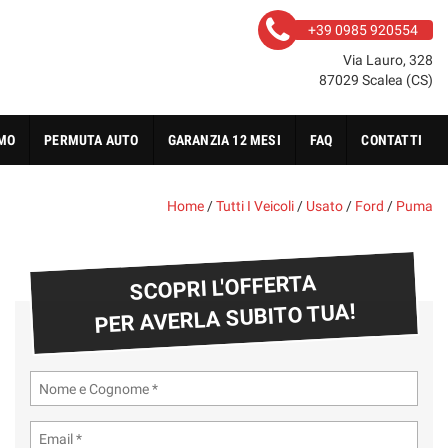
+39 0985 920554
Via Lauro, 328
87029 Scalea (CS)
AMO
PERMUTA AUTO
GARANZIA 12 MESI
FAQ
CONTATTI
Home
/
Tutti I Veicoli
/
Usato
/
Ford
/
Puma
SCOPRI L'OFFERTA
PER AVERLA SUBITO TUA!