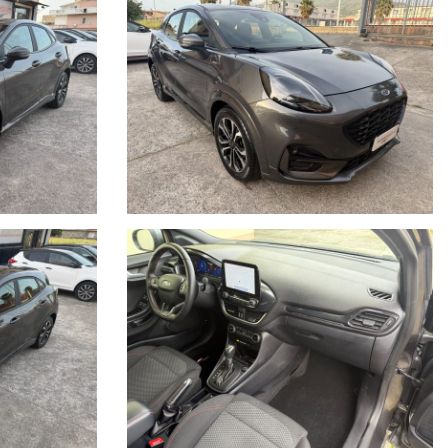
 Selettore modalità di guida (5 modalità), Sensori di parcheggio anteriori,
ouch Nav + DAB+ 7 speakers + 2 USB, Tappetini anteriori con doppia
 pneumatici), Volante ergonomico in pelle desing Individual reg. in