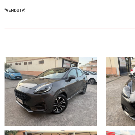
"VENDUTA"
Accessori (optionals aggiunti all'auto all'acquisto del Nuovo):
Vernice met. Magnetic Grey € 700.
Accessori di serie:
7 airbag, Airbag frontale/laterale guidatore e passeggero e a tendina, Alett
Anti-lock Bracking System - ABS (frenata antibloccaggio), Attacchi di s
Caricatore Wireless per Smartphone, Cerchi in lega 17", Chiamata automa
a tre punti di ancoraggio, Climatizzatore a controllo automatico, Clim
Cruscotto digitale 12,3", e-Call - chiamata di emergenza via modem 4G, 
elettrico), Emergency Brake Assistant - EBA (assistenza alla frenata d'em
Fari anteriori anabbaglianti a LED, Fari automatici, Fari fendinebbia ant
Ford Megabox, Ford Pass Connect (Modem 4G), Frenata automatica d'em
conducente, Wrong Way Alert), Indicatore cambio di marcia, Interni in t
Departure Warning e Lane Keeping Aid, Lane keeping Aid, Luci ambient 
impact, Retrovisori elettrici ripieg. e riscaldati, in tinta carrozz. e i