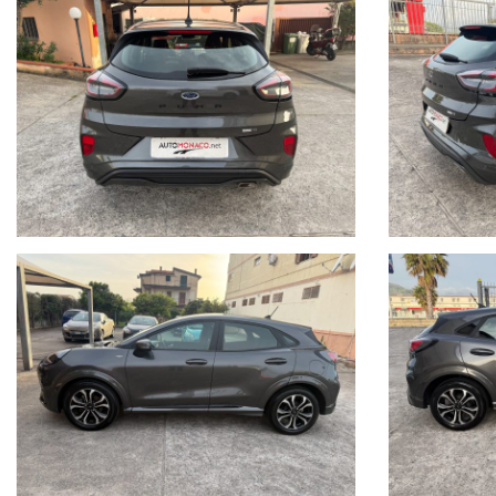
regolazione manuale a 2 vie, Sedili anteriori con regolazione elettrica a 
Sensori di parcheggio posteriori, Soglia battitacco, Sospensioni sport
impuntura, Tergicristalli automatici con sensore pioggia, Terminale di
altezza e profondità. Window Pack.
PER INFORMAZIONI/ FOR INFORMATION
Sig. Monaco Donato/ Sig. Sollazzo Andrea
Tel. (+39.0985.920554)
Mobile 1 (+39.348.8193144)
Mobile 2 (+39.320.1428249)