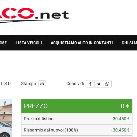
OME
LISTA VEICOLI
ACQUISTIAMO AUTO IN CONTANTI
CHI SI
. ST-
Stampa
Condividi
PREZZO
0 €
Prezzo di listino
30.450 €
Risparmio dal nuovo: (100%)
- 30.450 €