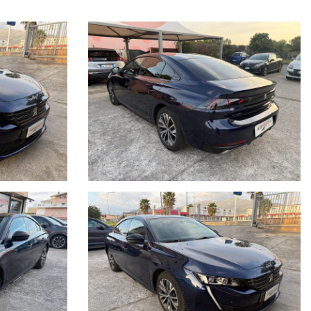
 Departure Warning con funzione Road Edge, Active Safety Brake (con
ggiagomiti centrale anteriore, Appoggiagomiti centrale posteriore con
t (sistema di monitoraggio dell'angolo cieco della vettura), Calandra
a con aeratori posteriori, Cofano attivo per sicurezza pedoni, Cristalli
gn Recognition, Fari anteriori alogeni con fari diurni anteriori a LED, Fari
, High Beam Assist, Indicatore perdita di pressione pneumatici, Interni
igital Display 12,3", Presa 12V (potenza max 120 W) nel pannello
e con illuminazione a LED Retrovisori posteriori nero brillante, Sedile
trico, Sicurezza bambini meccanica, Speed Limit Detection, Tasche nel
etrocamera 180°), Volante in pelle pieno fiore, Volante regolabile in
ed Cam & Mirror Screen):
2 prese USB anteriori e 2 prese USB per i