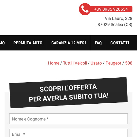
+39 0985 920554
Via Lauro, 328
87029 Scalea (CS)
AMO
PERMUTA AUTO
GARANZIA 12 MESI
FAQ
CONTATTI
Home
/
Tutti I Veicoli
/
Usato
/
Peugeot
/
508
SCOPRI L'OFFERTA
PER AVERLA SUBITO TUA!