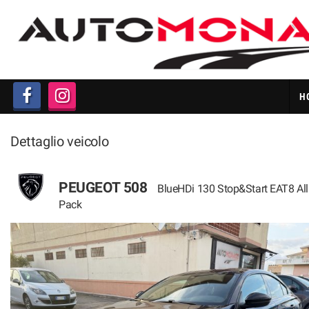
HOME
LISTA VEICOLI
H
ACQUISTIAMO AUTO IN
CONTANTI
Dettaglio veicolo
CHI SIAMO
PEUGEOT 508
BlueHDi 130 Stop&Start EAT8 All
PERMUTA AUTO
Pack
GARANZIA 12 MESI
FAQ