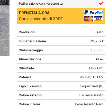
Fatturazione con iva esposta
PRENOTALA ORA
Con un acconto di 300€
Condizioni
usato
Immatricolazione
12/2021
Chilometraggio
130.000
Alimentazione
Diesel
Cilindrata
1499 Cm³
Potenza
96 KW / 131 CV
Tipo di cambio
Sequenziale (8)
Colore esterno
Blu metallizzato
Colore interni
Pelle/Tessuto Nero