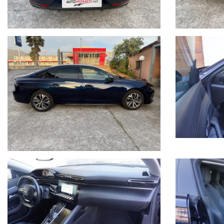
PER INFORMAZIONI/ FOR INFORMATION
Sig. Monaco Donato/ Sig. Sollazzo Andrea
Tel. (+39.0985.920554)
Mobile 1 (+39.348.8193144)
Mobile 2 (+39.320.1428249)