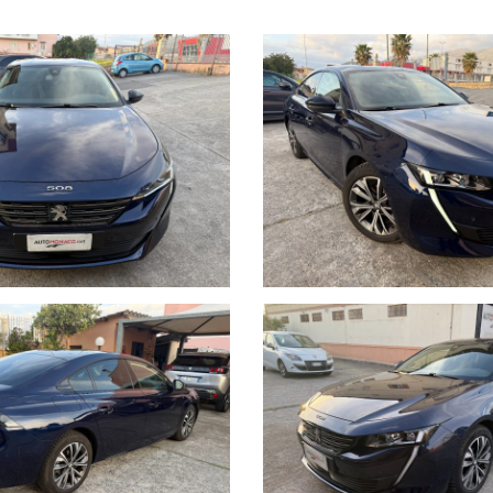
 automatica luci di emergenza in caso di forte decelerazione, Active Lane
ori e posteriori elettrici sequenziali con funzione antipizzicamento, Appo
 motore mani libere (pulsante "Start" per accensione), Blind Corner Assis
tico a 8 marce, Cerchi in lega 17" Merion, Climatizzatore automatico bi-zon
velocità, Drive Assist Plus Pack, Driver Attention Alert, Extended Traffic Si
gero, 2 posteriori laterali), Freno di stazionamento elettrico e Hill Assist
Lane Position Assist, Palette al volante, Peugeot I-Cockpit con Head-up D
a, Retrovisori riscaldabili a regolazione elettrica richiudibili elettricament
li in altezza, Sensori di parcheggio anteriori e posteriori, Servosterzo elet
ic Wash, Time Drive Control, Vetri posteriori e lunotto oscurati, Visiopark (r
Connected Navigation con Peugeot Connect SOS & Assistance (con Spe
or Link),
a proiettori e tergicristalli, retrovisore interno