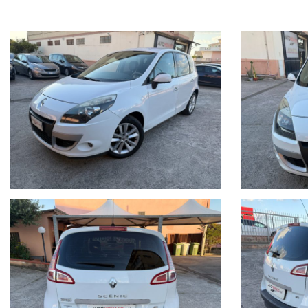
PRONTA CONSEGNA...
Accessori (optionals aggiunti all'auto all'acquisto del Nuovo):
Antifurto volumetrico € 150;
Ruota di scorta da 16" € 100;
Sistema di assistenza al parcheggio ant. e post. con camera po
Accessori di serie:
ABS, Accensione aut. luci di emergenza in caso di frenata violenta, Airb
con dispos. di sicurezza, Appoggiatesta anteriori regolabili in altezza
Cerchi in lega da 17" "Sari", Chiusura automatica delle porte in movime
3 punti, Cinture di sicurezza ant. con pretensionatori e limit. di sforzo
Configurazione 5 posti, Consolle centrale scorrevole con joystick Car
TFT, Disattivazione airbag frontale passeggero, Disattivazione ESP e AS
Illuminazione della soglia delle portiere e del bagagliaio, Illuminaz
con telecomando, Plafoniera anteriore, Pomello leva cambio in pelle, Po
Retrovisore interno con posizione giorno/notte, Retrovisore interno foto