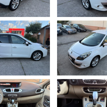
 reclinabili e ribaltabili), Sellerie in misto similpelle, Servosterzo elett. ad
esia illuminati, Spot di lettura conducente e passeggero, Spot di lettura pos
 parasole vetri laterali posteriori, Vani portaoggetti sotto il pavimento ant
ità.