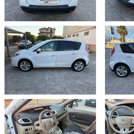
Sedile passeggero reg. in altezza, Sedili post. (3) individuali (estraibili,
Sistema ISOFIX sui sedili post. 2a fila, Smoking Pack, Specchietti di cort
Tavolini tipo aereo integrati allo schienale dei sedili anteriori, Tendine
sotto i sedili anteriori, Volante in pelle, Volante reg. in altezza e profond
PER INFORMAZIONI/ FOR INFORMATION
Sig. Monaco Donato/ Sig. Sollazzo Andrea
Tel. (+39.0985.920554)
Mobile 1 (+39.348.8193144)
Mobile 2 (+39.320.1428249)