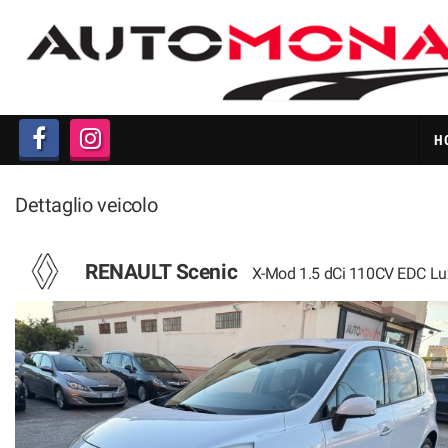
HOME
LISTA VEICOLI
H
ACQUISTIAMO AUTO IN
CONTANTI
Dettaglio veicolo
CHI SIAMO
RENAULT Scenic
X-Mod 1.5 dCi 110CV EDC Lu
PERMUTA AUTO
GARANZIA 12 MESI
FAQ