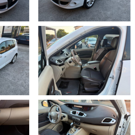
 assistenza variabile, Sistema di assistenza al parcheggio posteriore,
teriori (2), Tasche portacarte sugli schienali dei sedili anteriori,
. e post., Vano portaoggetti nel cruscotto illuminato, Vano portaoggetti