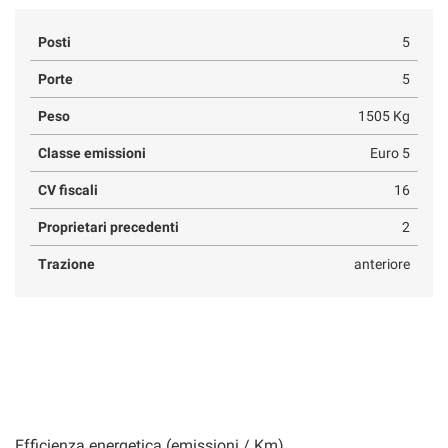
Posti
5
Porte
5
Peso
1505 Kg
Classe emissioni
Euro 5
CV fiscali
16
Proprietari precedenti
2
Trazione
anteriore
Efficienza energetica (emissioni / Km)