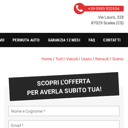
+39 0985 920554
Via Lauro, 328
87029 Scalea (CS)
AMO
PERMUTA AUTO
GARANZIA 12 MESI
FAQ
CONTATTI
Home
/
Tutti I Veicoli
/
Usato
/
Renault
/
Scenic
SCOPRI L'OFFERTA
PER AVERLA SUBITO TUA!