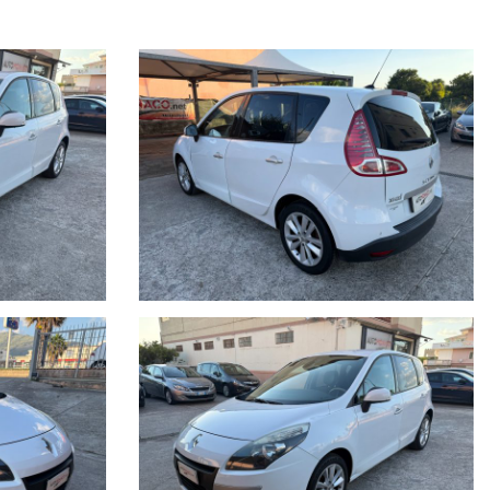
ro autoadattativo, Alzacristalli elettrici anteriori e post. ad impulso
seq. c/mod. aut. 6 rapp. EDC doppia frizione (Efficient Dual Clutch),
ica di sicurezza per bambini, Cinture di sicurezza (ant. e post.) reg. a
ens. aut.fari, Sensore pioggia, Parabr.term.), Computer di bordo,
(ASR+ESP+CSV), Cruscotto con schermo a colori multifunz. a tecnologia
iltro combinato odori/polline, Freno di stazionamento elettronico,
neumatici, Kit VivaVoce Bluetooth, Navigatore sat. Carminat TomTom
olatore e limitatore di velocità, Retrovisore asferico lato guida,
elettricamente, Security Pack, Sedile guida reg. in altezza e lombare,