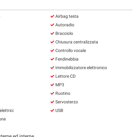
o
Airbag testa
Autoradio
Bracciolo
Chiusura centralizzata
Controllo vocale
Fendinebbia
Immobilizzatore elettronico
Lettore CD
MP3
Ruotino
Servosterzo
lettrici
USB
one
terne ed interne