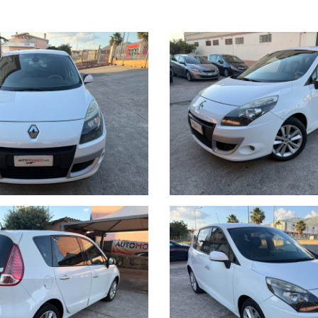
st. € 390.
ag guida autoadattativo, Airbag laterali anteriori (torace), Airbag passegge
 e inclinabili, Assistenza alla frenata d'emergenza (AFE/AFU), Cambio man.
nto (sistema CAR), Chiusura centralizzata con telecomando, Chiusura elettr
, Cinture di sicurezza post. con limitatore di sforzo, Clim.aut.bi-zona (Acc
minat TomTom, Copriruota, Controllo di trazione stabilità e sottosterzo 
R, Easy Access System II, Fari fendinebbia, Filtro antiparticolato F.AP., F
ione esterna d'accompagnamento (funz."See me Home"), Kit di gonfiaggio p
rtaocchiali lato guida, Presa 12V posteriore, Radiosat Classic CD/Mp3, Reg
cromatico, Retrovisori ripiegabili elettricamente, Retrovisori termici reg. 