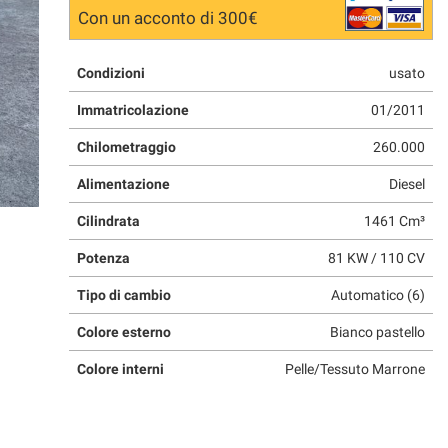
Con un acconto di 300€
Condizioni
usato
Immatricolazione
01/2011
Chilometraggio
260.000
Alimentazione
Diesel
Cilindrata
1461 Cm³
Potenza
81 KW / 110 CV
Tipo di cambio
Automatico (6)
Colore esterno
Bianco pastello
Colore interni
Pelle/Tessuto Marrone