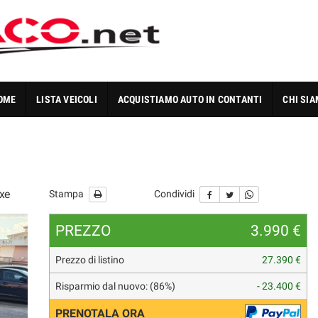
OME
LISTA VEICOLI
ACQUISTIAMO AUTO IN CONTANTI
CHI SI
xe
Stampa
Condividi
PREZZO
3.990 €
Prezzo di listino
27.390 €
Risparmio dal nuovo: (86%)
- 23.400 €
PRENOTALA ORA