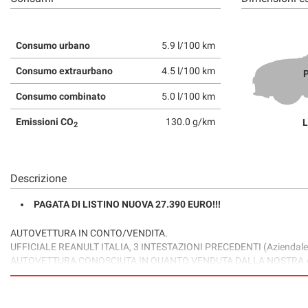
Consumo urbano
5.9 l/100 km
Consumo extraurbano
4.5 l/100 km
P
Consumo combinato
5.0 l/100 km
Emissioni CO
130.0 g/km
L
2
Descrizione
PAGATA DI LISTINO NUOVA 27.390 EURO!!!
AUTOVETTURA IN CONTO/VENDITA.
UFFICIALE REANULT ITALIA, 3 INTESTAZIONI PRECEDENTI (Aziendale dal 2
AUTOVETTURA CONOSCIUTA IN QUANTO VENDUTA DALLA NOSTRA AZ
CARROZZERIA IN ORDINE, INTERNI BEN CONSERVATI, MECCANICA 
MODELLO LUXE, SUPER-ACCESSORIATA!
POSSIBILITA' DI TEST-DRIVE IN LOCO E VERIFICA ANCHE CON MECC