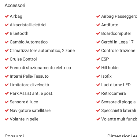
Accessori
Airbag
Airbag Passegger
Alzacristalli elettrici
Antifurto
Bluetooth
Boardcomputer
Cambio Automatico
Cerchi in Lega 17
Climatizzatore automatico, 2 zone
Controllo trazione
Cruise Control
ESP
Freno di stazionamento elettrico
Hill holder
Interni Pelle/Tessuto
Isofix
Limitatore di velocità
Luci diurne LED
Park Assist ant. e post.
Retrocamera
Sensore di luce
Sensore di pioggia
Navigatore satellitare
Specchietti laterali e
Volante in pelle
Volante multifunzi
Consumi
Dimensioni es